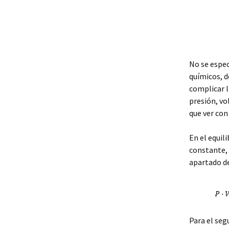
No se espe
químicos, d
complicar l
presión, vo
que ver con 
En el equil
constante, 
apartado d
Para el seg