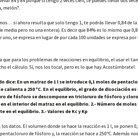
levar 84 y 84 porque si tengo 2 veces cien, te puedes llevar dos vece
a, melón?.
os… si ahora resulta que solo tengo 1, te podrás llevar 0,84 de la
e media pero no una entera). Es decir que 84% es lo mismo que 0,8
r uno, se expresa en lugar de por cada 100 unidades se expresa por 
a que para los problemas de reacciones en equilibrio, el usar el ta
ho el cálculo. Sí, nos los toca!, pero es lo que hay. Acostúmbrate!.
do dice: En un matraz de 1 l se introduce 0,1 moles de pentacl
e calienta a 250 ºC. En el equilibrio, el grado de disociación es 
ro de fósforo se descompone en tricloruro de fósforo y cloro.
 en el interior del matraz en el equilibrio. 2.- Número de moles
 en el equilibrio. 3.- Valores de Kc y Kp
los datos. El volumen donde se hace la reacción es 1 l, se ponen 0
e pentacloruro de fósforo y, la reacción se hace a 250ºC. Además nos