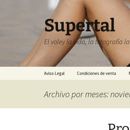
Supertal
El voley la vida, la fotografía l
Saltar
Aviso Legal
Condiciones de venta
al
contenido
Archivo por meses: novi
Pro