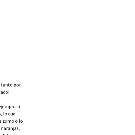
l tanto por
iado!
jemplo si
, lo que
as zumo o lo
 naranjas,