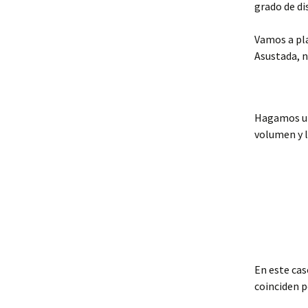
grado de di
Vamos a pla
Asustada, no
Hagamos una
volumen y l
En este cas
coinciden 