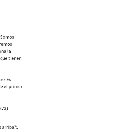
. Somos
eremos
ona la
 que tienen
te? Es
de el primer
 arriba?:.