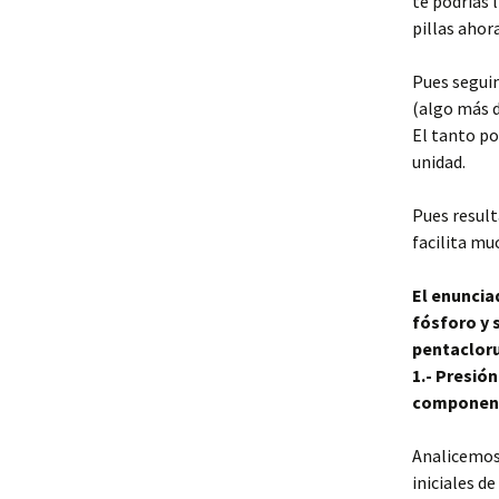
te podrías l
pillas ahor
Pues seguim
(algo más d
El tanto po
unidad.
Pues result
facilita muc
El enuncia
fósforo y s
pentacloru
1.- Presión
componente
Analicemos 
iniciales d