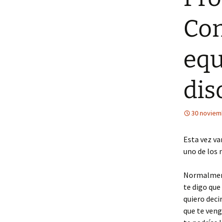
Con
equ
dis
30 noviem
Esta vez va
uno de los 
Normalment
te digo que
quiero deci
que te veng