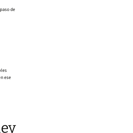
epaso de
bles
en ese
ley