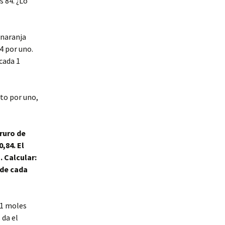
s 84. ¿Lo
 naranja
4 por uno.
cada 1
nto por uno,
oruro de
0,84. El
 Calcular:
 de cada
,1 moles
 da el