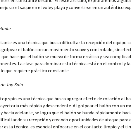
ntes en constante desafío. En este artículo, exploraremos alguna
mejorar el saque en el voley playa y convertirse en un auténtico ex
otante
otante es una técnica que busca dificultar la recepción del equipo c
 golpear el balón con un movimiento suave y controlado, sin efec
o que hace que el balón se mueva de forma errática y sea complicad
onentes. La clave para dominar esta técnica está en el control y la
 lo que requiere práctica constante.
 de Top Spin
 top spin es una técnica que busca agregar efecto de rotación al b
rayectoria más rápida y descendente. Al golpear el balón con un 
 y hacia adelante, se logra que el balón se hunda rápidamente hac
dificultando su recepción y creando oportunidades de ataque para e
r esta técnica, es esencial enfocarse en el contacto limpio y el t