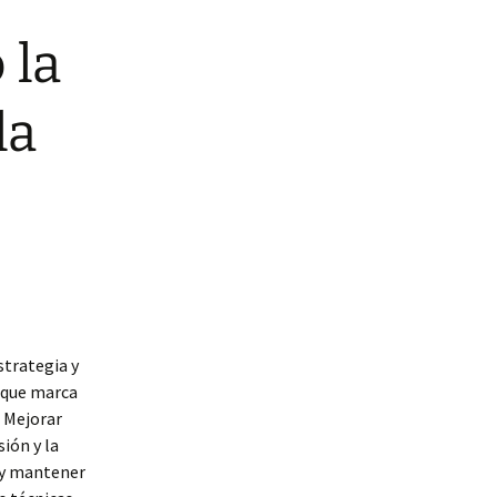
 la
la
strategia y
a que marca
. Mejorar
ión y la
 y mantener