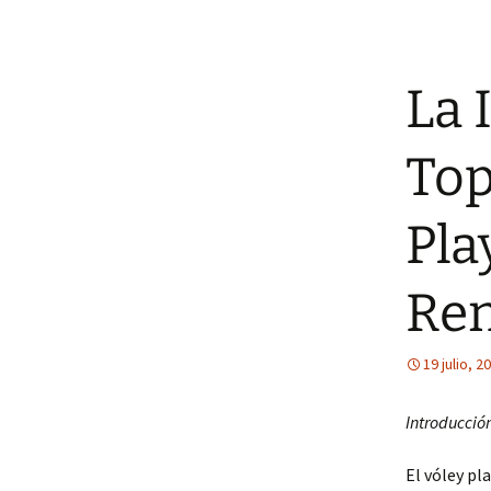
La 
Top
Pla
Ren
19 julio, 2
Introducció
El vóley pl