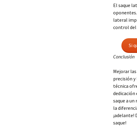
El saque la
oponentes. 
lateral imp
control del
Si 
Conclusión
Mejorar las
precisión y
técnica ofr
dedicación 
saque a un 
la diferenci
¡adelante! 
saque!