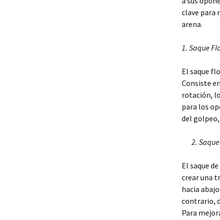
a sus opone
clave para 
arena.
1. Saque Fl
El saque fl
Consiste en
rotación, l
para los op
del golpeo,
2. Saque
El saque de
crear una t
hacia abajo
contrario, 
Para mejora