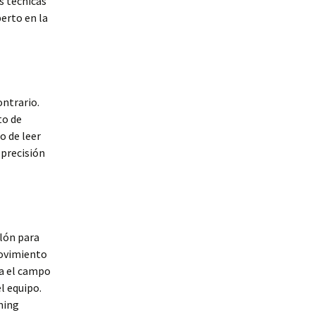
s técnicas
perto en la
ontrario.
to de
o de leer
 precisión
alón para
movimiento
ia el campo
l equipo.
iming