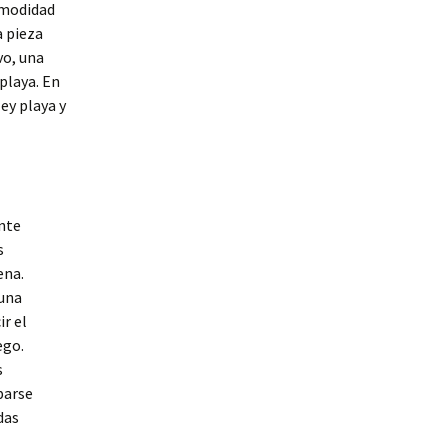
comodidad
a pieza
vo, una
playa. En
ey playa y
nte
s
ena.
 una
ir el
ego.
s
parse
das