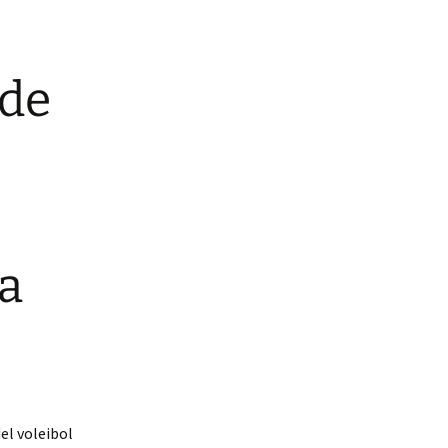
 de
a
el voleibol