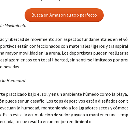
Busca en Amazon tu top perfecto
 de Movimiento
d y libertad de movimiento son aspectos fundamentales en el vól
portivos están confeccionados con materiales ligeros y transpira
a mayor movilidad en la arena. Los deportistas pueden realizar sa
esplazamientos con total libertad, sin sentirse limitados por pr
o pesadas.
de la Humedad
te practicado bajo el sol y en un ambiente húmedo como la playa,
ón puede ser un desafío. Los tops deportivos están diseñados con t
 evacuan la humedad, manteniendo a los jugadores secos y cómod
s. Esto evita la acumulación de sudor y ayuda a mantener una tem
ecuada, lo que resulta en un mejor rendimiento.