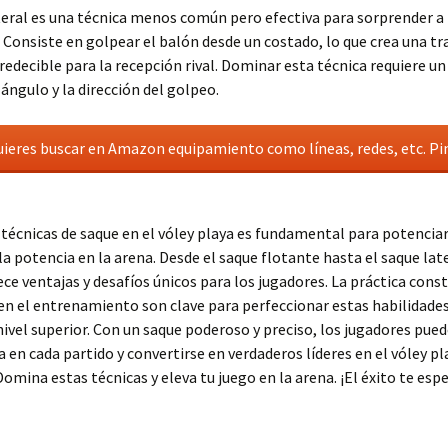
teral es una técnica menos común pero efectiva para sorprender a 
Consiste en golpear el balón desde un costado, lo que crea una tr
redecible para la recepción rival. Dominar esta técnica requiere u
 ángulo y la dirección del golpeo.
quieres buscar en Amazon equipamiento como líneas, redes, etc. Pi
 técnicas de saque en el vóley playa es fundamental para potenciar
 la potencia en la arena. Desde el saque flotante hasta el saque lat
ece ventajas y desafíos únicos para los jugadores. La práctica const
en el entrenamiento son clave para perfeccionar estas habilidades 
nivel superior. Con un saque poderoso y preciso, los jugadores pue
a en cada partido y convertirse en verdaderos líderes en el vóley pl
Domina estas técnicas y eleva tu juego en la arena. ¡El éxito te esp