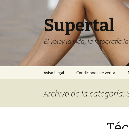
Supertal
El voley la vida, la fotografía l
Saltar
Aviso Legal
Condiciones de venta
al
contenido
Archivo de la categoría: 
Téc