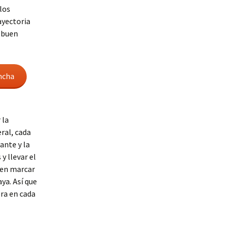
los
ayectoria
n buen
ncha
 la
eral, cada
ante y la
y llevar el
den marcar
aya. Así que
era en cada