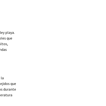
ey playa.
bles que
ltos,
endas
 la
ejidos que
os durante
peratura