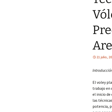
Vól
Pre
Ar
21 julio, 2
Introducció
El voley pl
trabajo en 
el inicio de
las técnica
potencia, p