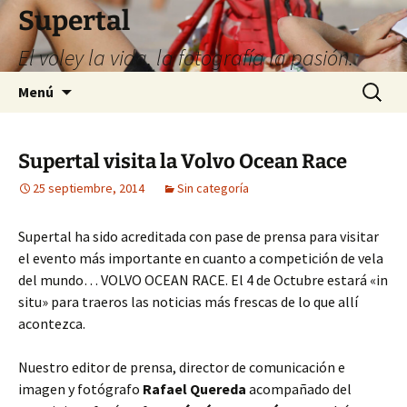
Supertal
El voley la vida, la fotografía la pasión.
Saltar
Buscar:
Menú
al
contenido
Supertal visita la Volvo Ocean Race
25 septiembre, 2014
Sin categoría
Supertal ha sido acreditada con pase de prensa para visitar
el evento más importante en cuanto a competición de vela
del mundo… VOLVO OCEAN RACE. El 4 de Octubre estará «in
situ» para traeros las noticias más frescas de lo que allí
acontezca.
Nuestro editor de prensa, director de comunicación e
imagen y fotógrafo
Rafael Quereda
acompañado del