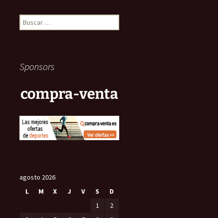
Buscar:
Sponsors
compra-venta
agosto 2026
L
M
X
J
V
S
D
1
2