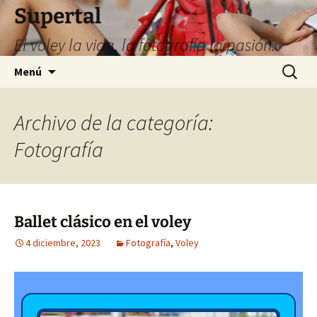
Supertal
El voley la vida, la fotografía la pasión.
Saltar
Buscar:
Menú
al
contenido
Archivo de la categoría:
Fotografía
Ballet clásico en el voley
4 diciembre, 2023
Fotografía
,
Voley