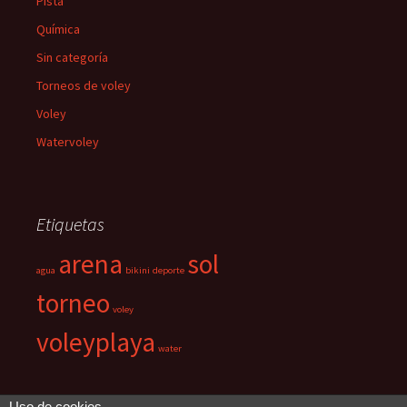
Pista
Química
Sin categoría
Torneos de voley
Voley
Watervoley
Etiquetas
arena
sol
agua
bikini
deporte
torneo
voley
voleyplaya
water
Uso de cookies