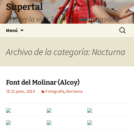
Supertal
El voley la vida, la fotografía la pasión.
Saltar
Buscar:
Menú
al
contenido
Archivo de la categoría: Nocturna
Font del Molinar (Alcoy)
21 junio, 2014
Fotografía
,
Nocturna